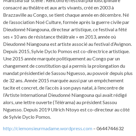
Mantsina sur scène : Rencontre/festival pluridisciplinaire
consacré au théâtre et aux arts vivants, créé en 2003 à
Brazzaville au Congo, se tient chaque année en décembre. Né
de l’association Noé Culture, formée après la guerre civile par
Dieudonné Niangouna, directeur artistique, ce festival a fêté
ses « 10 ans de résistance théâtrale » en 2013, année où
Dieudonné Niangouna est artiste associé au festival d’Avignon.
Depuis 2015, Sylvie Dyclo Pomos est co-directrice artistique.
Une 2015 année marquée politiquement au Congo par un
changement de constitution qui a permis la prolongation du
mandat présidentiel de Sassou Nguesso, au pouvoir depuis plus
de 32 ans. Année 2015 marquée aussi par un empêchement
tacite et concret, de l’accès à son pays natal, à l’encontre de
l’Artiste International Dieudonné Niangouna qui avait rédigé
alors, une lettre ouverte (Télérama) au président Sassou
Nguesso. Depuis 2019 Ullrich Ntoyo est co-directeur au côté
de Sylvie Dyclo Pomos.
http://ciemonsieurmadame.wordpress.com
– 0644744632