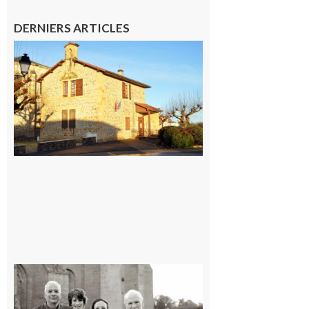
DERNIERS ARTICLES
Franquevielle
: La fête au
village !
7 août 2026
Rieux-
Volvestre
« Canaletto »