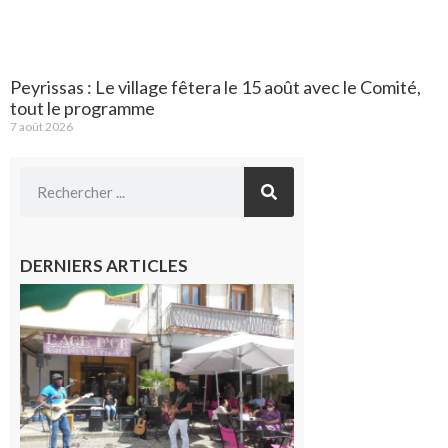
Peyrissas : Le village fêtera le 15 août avec le Comité,
tout le programme
7 août 2026
DERNIERS ARTICLES
Saint-
Gaudens :
Les
prochains
rendez-
vous
musicaux
de l’été
7 août 2026