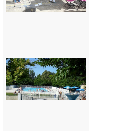
Une soirée
festive en
nocturne à
la piscine
municipale
de Rieux-
Volvestre.
7 août 2026