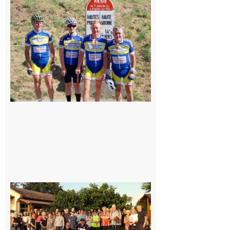
: Les sorties
du
Montréjeau
cyclo club
8 août 2026
Saint-
Araille :
la
dernière
rando à