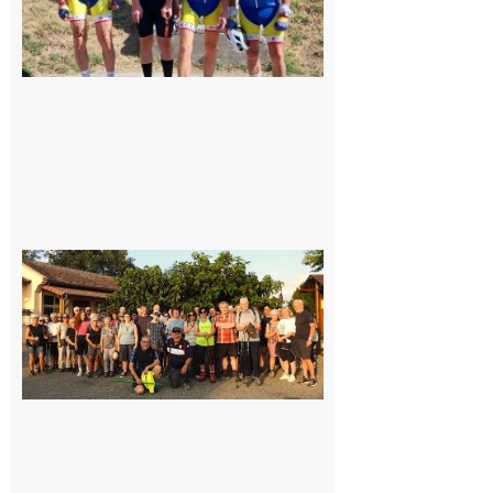
Saint-
Araille :
la
dernière
rando à
la
fraîche
de la
saison
était à
Cazac
8 août