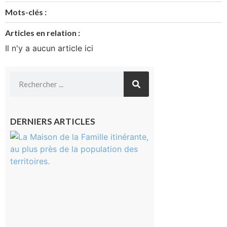
Mots-clés :
Articles en relation :
Il n'y a aucun article ici
DERNIERS ARTICLES
Castelnau-
Magnoac :
La rentrée
scolaire ?
Même pas
peur, avec
la Maison
de la
Famille
itinérante