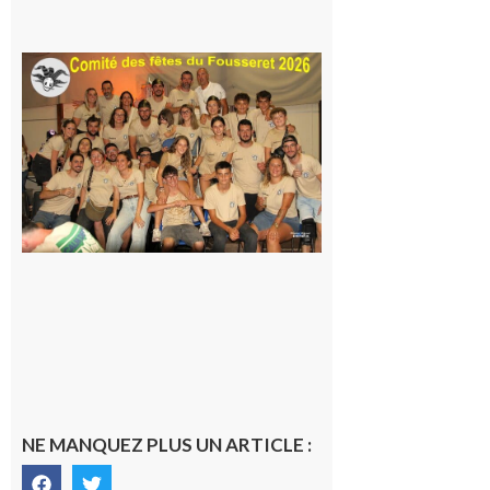
7 août 2026
Le
Fousseret :
la Fête de
la Saint-
Pierre est
terminée,
les Vikings
sont
rentrés
chez eux
6 août 2026
NE MANQUEZ PLUS UN ARTICLE :