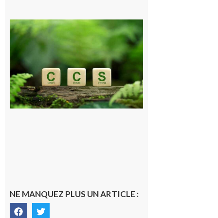
Comminges
et Piémont
Pyrénéen :
Consultation
publique sur
le projet de
stockage
souterrain
de CO2
5 août 2026
NE MANQUEZ PLUS UN ARTICLE :