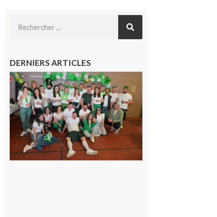
DERNIERS ARTICLES
Boulogne-
sur-Gesse :
Quatre jours
de fête avec
le Comité, un
programme
exceptionnel
6 août 2026