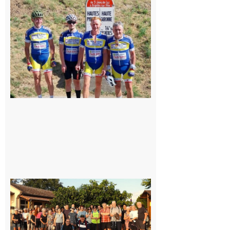
: Les sorties
du
Montréjeau
cyclo club
8 août 2026
Saint-
Araille :
la
dernière
rando à