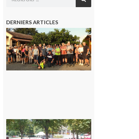
DERNIERS ARTICLES
Saint-
Araille :
la
dernière
rando à
la
fraîche
de la
saison
était à
Cazac
8 août
2026
Hesta
Gascona
de