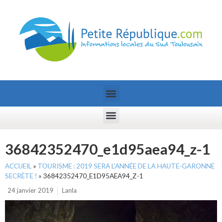
36842352470_e1d95aea94_z-1
ACCUEIL
»
TOURISME : 2019 SERA L’ANNÉE DE LA HAUTE-GARONNE
SECRÈTE !
»
36842352470_E1D95AEA94_Z-1
24 janvier 2019
Lanla