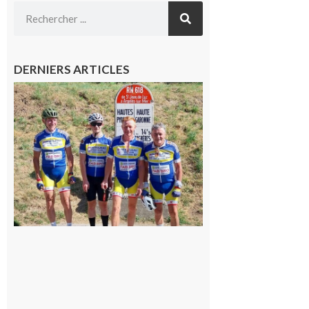
DERNIERS ARTICLES
Montréjeau
: Les sorties
du
Montréjeau
cyclo club
8 août 2026