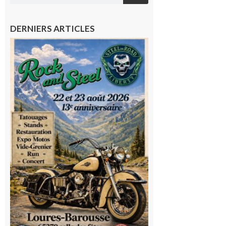
DERNIERS ARTICLES
Loures-
Barousse :
Rock and
Steel : de
belles
mécaniques,
du rock, de
la
convivialité!
9 août 2026