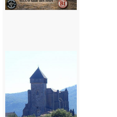
Saint
Bertrand de
Comminges
: 1ère
édition du
village des
patrimoines
du
Comminges
9 août 2026