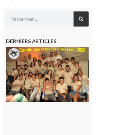
DERNIERS ARTICLES
Le
Fousseret :
la Fête de
la Saint-
Pierre est
terminée,
les Vikings
sont
rentrés
chez eux
6 août 2026