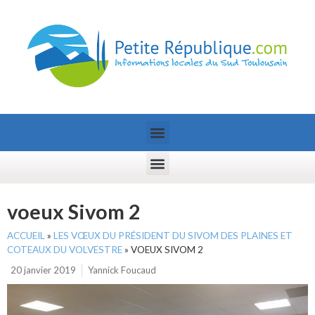
voeux Sivom 2
ACCUEIL
»
LES VŒUX DU PRÉSIDENT DU SIVOM DES PLAINES ET
COTEAUX DU VOLVESTRE
»
VOEUX SIVOM 2
20 janvier 2019
Yannick Foucaud