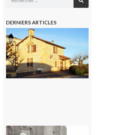
DERNIERS ARTICLES
Franquevielle
: La fête au
village !
7 août 2026
Rieux-
Volvestre