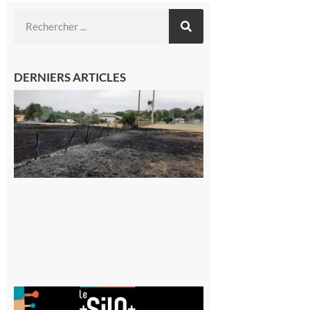
DERNIERS ARTICLES
Montesquieu-
Volvestre : la
commune
appelle à la
vigilance face
au risque
d’incendie
8 août 2026
Aurignac
: La