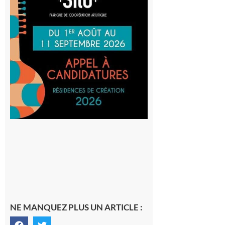
Cafetière
participe
au projet
Musiques
actuelles
et Tiers-
lieux,
avec le
SilO
8 août 2026
NE MANQUEZ PLUS UN ARTICLE :