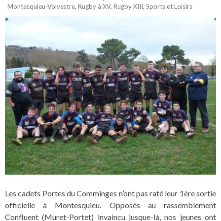
Montesquieu-Volvestre
,
Rugby à XV
,
Rugby XIII
,
Sports et Loisirs
Les cadets Portes du Comminges n’ont pas raté leur 1ère sortie
officielle à Montesquieu. Opposés au rassemblement
Confluent (Muret-Portet) invaincu jusque-là, nos jeunes ont