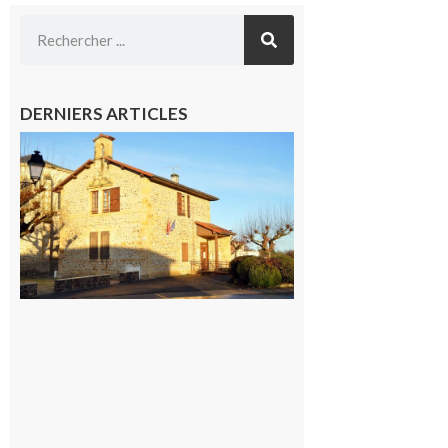
DERNIERS ARTICLES
Franquevielle
: La fête au
village !
7 août 2026