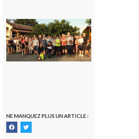
Saint-
Araille :
la
dernière
rando à
la
fraîche
de la
saison
était à
Cazac
8 août
2026
NE MANQUEZ PLUS UN ARTICLE :