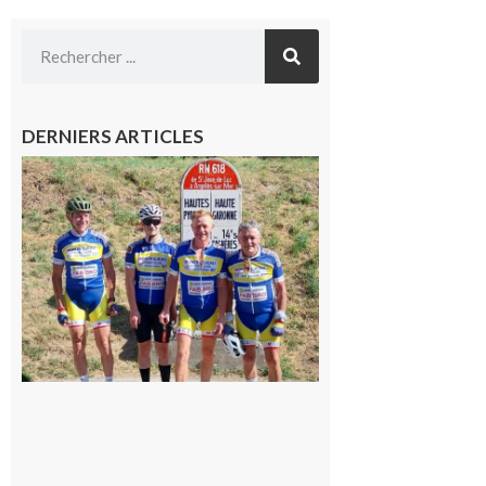
DERNIERS ARTICLES
Montréjeau
: Les sorties
du
Montréjeau
cyclo club
8 août 2026