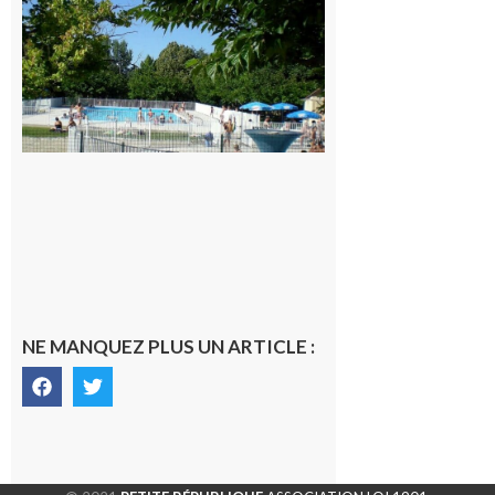
Une soirée
festive en
nocturne à
la piscine
municipale
de Rieux-
Volvestre.
7 août 2026
NE MANQUEZ PLUS UN ARTICLE :