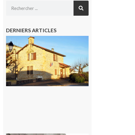
DERNIERS ARTICLES
Franquevielle
: La fête au
village !
7 août 2026