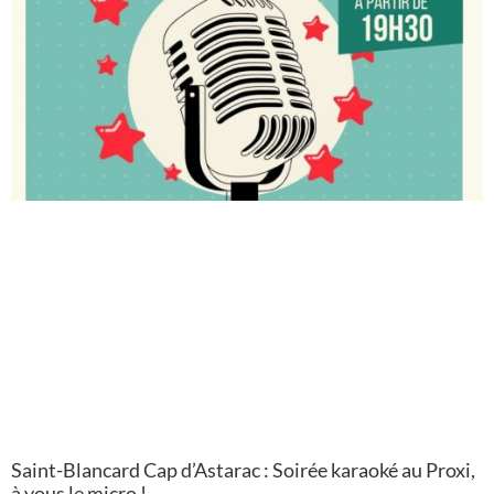
Saint-Blancard Cap d’Astarac : Soirée karaoké au Proxi,
à vous le micro !