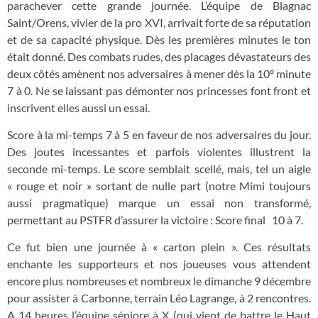
parachever cette grande journée. L’équipe de Blagnac
Saint/Orens, vivier de la pro XVI, arrivait forte de sa réputation
et de sa capacité physique. Dès les premières minutes le ton
était donné. Des combats rudes, des placages dévastateurs des
deux côtés amènent nos adversaires à mener dès la 10° minute
7 à 0. Ne se laissant pas démonter nos princesses font front et
inscrivent elles aussi un essai.
Score à la mi-temps 7 à 5 en faveur de nos adversaires du jour.
Des joutes incessantes et parfois violentes illustrent la
seconde mi-temps. Le score semblait scellé, mais, tel un aigle
« rouge et noir » sortant de nulle part (notre Mimi toujours
aussi pragmatique) marque un essai non transformé,
permettant au PSTFR d’assurer la victoire : Score final 10 à 7.
Ce fut bien une journée à « carton plein ». Ces résultats
enchante les supporteurs et nos joueuses vous attendent
encore plus nombreuses et nombreux le dimanche 9 décembre
pour assister à Carbonne, terrain Léo Lagrange, à 2 rencontres.
A 14 heures l’équipe séniore à X (qui vient de battre le Haut