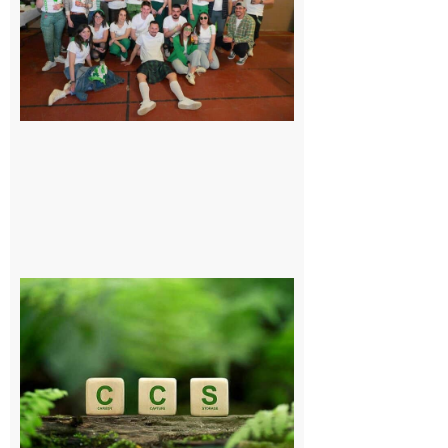
de fête avec
le Comité,
un
programme
exceptionnel
6 août 2026
Comminges
et Piémont
Pyrénéen :
Consultation
publique sur
le projet de
stockage
souterrain
de CO2