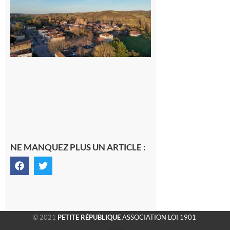
nouveau
médecin
généraliste
dans la cité
gersoise
6 août 2026
NE MANQUEZ PLUS UN ARTICLE :
© 2021
PETITE RÉPUBLIQUE
ASSOCIATION LOI 1901