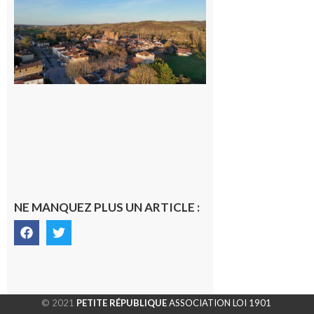
nouveau
médecin
généraliste
dans la cité
gersoise
6 août 2026
NE MANQUEZ PLUS UN ARTICLE :
© 2021
PETITE RÉPUBLIQUE
ASSOCIATION LOI 1901