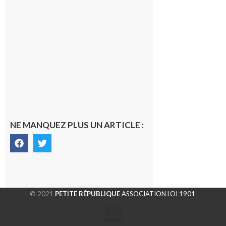
du temps
10 août 2026
Ouverture
d’un CFA
en Haute-
Garonne
10 août 2026
NE MANQUEZ PLUS UN ARTICLE :
© 2021
PETITE RÉPUBLIQUE
ASSOCIATION LOI 1901