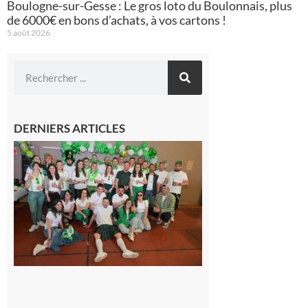
Boulogne-sur-Gesse : Le gros loto du Boulonnais, plus
de 6000€ en bons d’achats, à vos cartons !
5 août 2026
DERNIERS ARTICLES
Boulogne-
sur-Gesse :
Quatre jours
de fête avec
le Comité,
un
programme
exceptionnel
6 août 2026