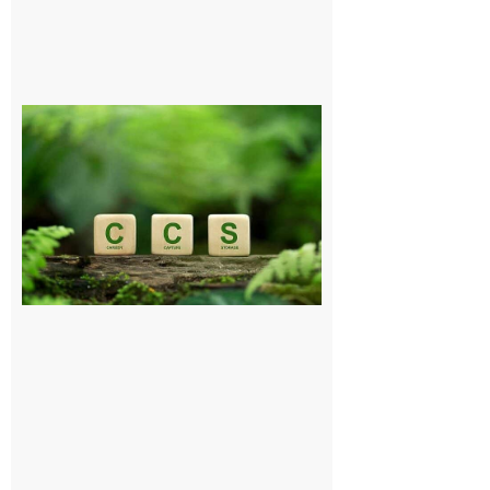
Comminges
et Piémont
Pyrénéen :
Consultation
publique sur
le projet de
stockage
souterrain
de CO2
5 août 2026