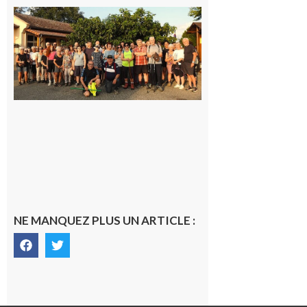
Saint-
Araille :
la
dernière
rando à
la
fraîche
de la
saison
était à
Cazac
8 août
2026
NE MANQUEZ PLUS UN ARTICLE :