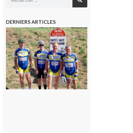
DERNIERS ARTICLES
Montréjeau
: Les sorties
du
Montréjeau
cyclo club
8 août 2026