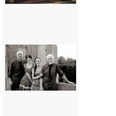
Rieux-
Volvestre
« Canaletto »
en concert !
7 août 2026