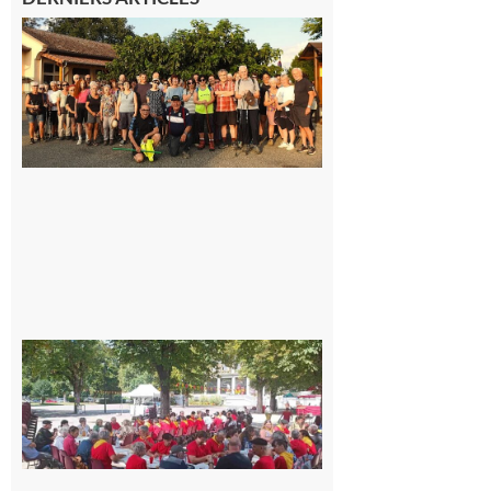
Saint-
Araille :
la
dernière
rando à
la
fraîche
de la
saison
était à
Cazac
8 août
2026
Hesta
Gascona
de
Luchon
c’est la
fête de
tous !