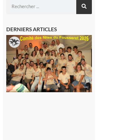
DERNIERS ARTICLES
Le
Fousseret :
la Fête de
la Saint-
Pierre est
terminée,
les Vikings
sont
rentrés
chez eux
6 août 2026