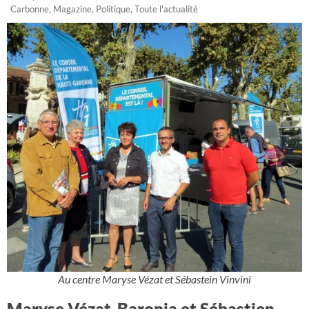
Carbonne
,
Magazine
,
Politique
,
Toute l'actualité
Au centre Maryse Vézat et Sébastein Vinvini
Maryse Vézat-Baronia et Sébastien