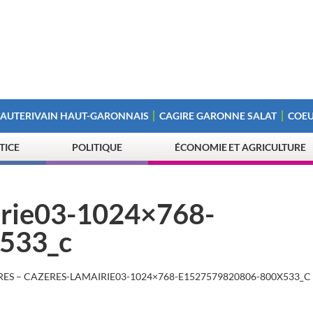
 AUTERIVAIN HAUT-GARONNAIS
CAGIRE GARONNE SALAT
COEU
STICE
POLITIQUE
ÉCONOMIE ET AGRICULTURE
irie03-1024×768-
533_c
ES – CAZERES-LAMAIRIE03-1024×768-E1527579820806-800X533_C