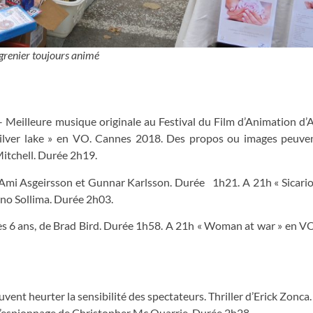
grenier toujours animé
– Meilleure musique originale au Festival du Film d’Animation d
lver lake » en VO. Cannes 2018. Des propos ou images peuven
Mitchell. Durée 2h19.
e Ami Asgeirsson et Gunnar Karlsson. Durée 1h21. A 21h « Sicari
fano Sollima. Durée 2h03.
dès 6 ans, de Brad Bird. Durée 1h58. A 21h « Woman at war » en VO
ent heurter la sensibilité des spectateurs. Thriller d’Erick Zonca
m d’espionnage de Christopher Mc Quarrie. Durée 2h28.