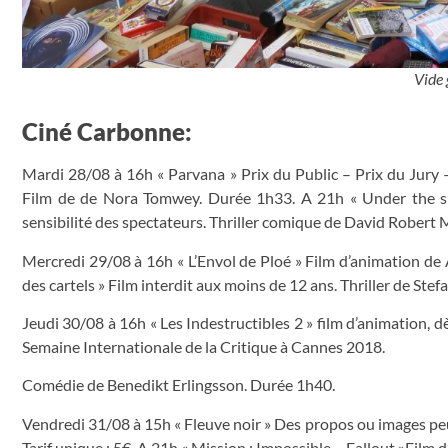
Vide 
Ciné Carbonne:
Mardi 28/08 à 16h « Parvana » Prix du Public – Prix du Jury 
Film de de Nora Tomwey. Durée 1h33. A 21h « Under the si
sensibilité des spectateurs. Thriller comique de David Robert 
Mercredi 29/08 à 16h « L’Envol de Ploé » Film d’animation d
des cartels » Film interdit aux moins de 12 ans. Thriller de Ste
Jeudi 30/08 à 16h « Les Indestructibles 2 » film d’animation, 
Semaine Internationale de la Critique à Cannes 2018.
Comédie de Benedikt Erlingsson. Durée 1h40.
Vendredi 31/08 à 15h « Fleuve noir » Des propos ou images peuv
Tarif unique : 5€. A 21h « Mission : Impossible – Fallout »Fil