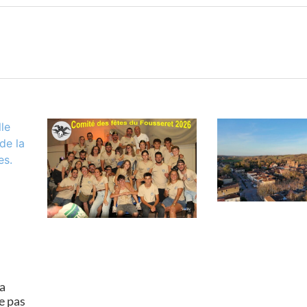
a
e pas