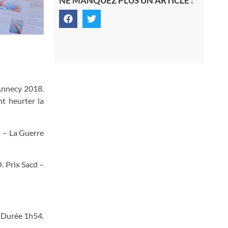
NE MANQUEZ PLUS UN ARTICLE :
’Annecy 2018.
t heurter la
o – La Guerre
. Prix Sacd –
. Durée 1h54.