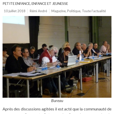
PETITE ENFANCE, ENFANCE ET JEUNESSE
10 juillet 2018
Rémi André
Magazine
,
Politique
,
Toute l'actualité
Bureau
Après des discussions agitées il est acté que la communauté de