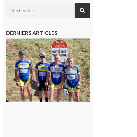
DERNIERS ARTICLES
Montréjeau
: Les sorties
du
Montréjeau
cyclo club
8 août 2026