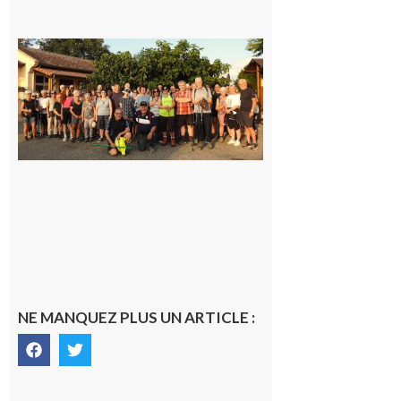
Saint-
Araille :
la
dernière
rando à
la
fraîche
de la
saison
était à
Cazac
8 août
2026
NE MANQUEZ PLUS UN ARTICLE :