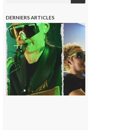
DERNIERS ARTICLES
Cassagnabère-
Tournas : La
Pistouflerie à
l’heure
cosmique avec
Space
Meringue
6 août 2026