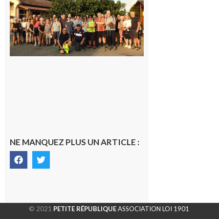
Araille :
la
dernière
rando à
la
fraîche
de la
saison
était à
Cazac
8 août
2026
NE MANQUEZ PLUS UN ARTICLE :
© 2021
PETITE RÉPUBLIQUE
ASSOCIATION LOI 1901