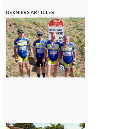
DERNIERS ARTICLES
Montréjeau
: Les sorties
du
Montréjeau
cyclo club
8 août 2026
Saint-