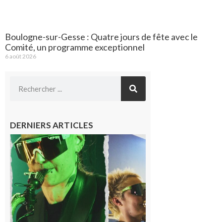
Boulogne-sur-Gesse : Quatre jours de fête avec le
Comité, un programme exceptionnel
6 août 2026
DERNIERS ARTICLES
Cassagnabère-
Tournas : La
Pistouflerie à
l’heure
cosmique avec
Space
Meringue
6 août 2026