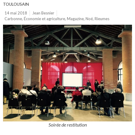
TOULOUSAIN
14 mai 2018
Jean Besnier
Carbonne
,
Économie et agriculture
,
Magazine
,
Noé
,
Rieumes
Soirée de restitution