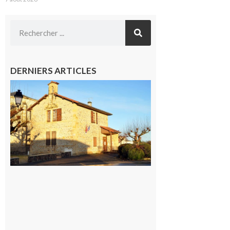
DERNIERS ARTICLES
Franquevielle
: La fête au
village !
7 août 2026