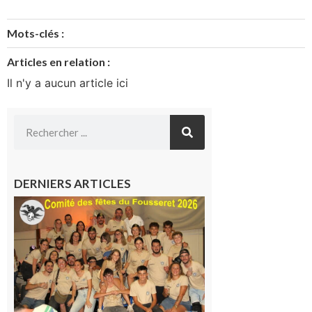
Mots-clés :
Articles en relation :
Il n'y a aucun article ici
DERNIERS ARTICLES
Le
Fousseret :
la Fête de
la Saint-
Pierre est
terminée,
les Vikings
sont
rentrés