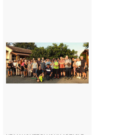
Saint-
Araille :
la
dernière
rando à
la
fraîche
de la
saison
était à
Cazac
8 août
2026