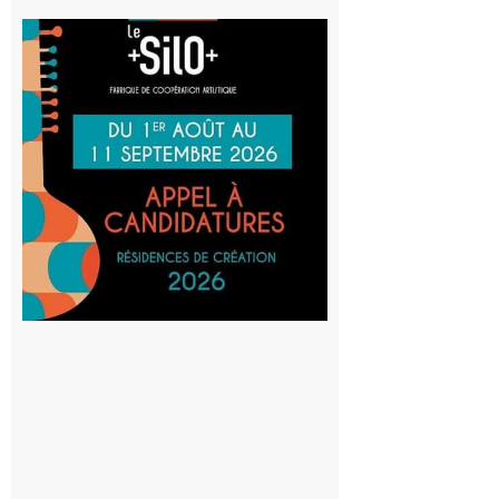
Aurignac
: La
Cafetière
participe
au projet
Musiques
actuelles
et Tiers-
lieux,
avec le
SilO
8 août 2026