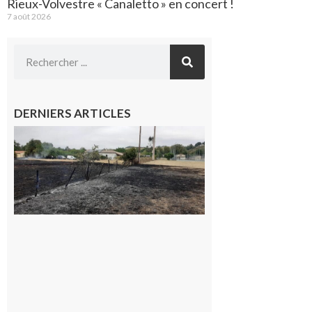
Rieux-Volvestre « Canaletto » en concert !
7 août 2026
DERNIERS ARTICLES
Montesquieu-
Volvestre : la
commune
appelle à la
vigilance face
au risque
d’incendie
8 août 2026