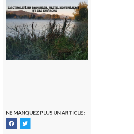
L’actualité
et les
sorties en
Barousse,
Neste,
Montréjeau
et ses
environs
9 août 2026
NE MANQUEZ PLUS UN ARTICLE :