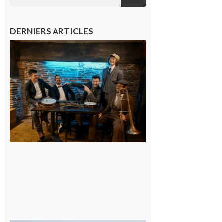
DERNIERS ARTICLES
Le
Fousseret
accueillera
jeudi 20
aout le
festival 31
notes d’été
9 août 2026