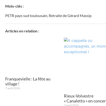
Mots-clés :
PETR pays sud toulousain
,
Retraite de Gérard Massip
Articles en relation :
Franquevielle : La fête au
village !
7 août 2026
Rieux-Volvestre
« Canaletto » en concert
7 août 2026