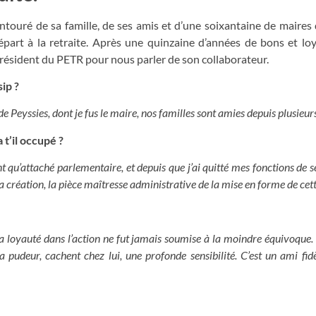
ouré de sa famille, de ses amis et d’une soixantaine de maires d
départ à la retraite. Après une quinzaine d’années de bons et lo
président du PETR pour nous parler de son collaborateur.
ip ?
de Peyssies, dont je fus le maire, nos familles sont amies depuis plusieur
 t’il occupé ?
 qu’attaché parlementaire, et depuis que j’ai quitté mes fonctions de sé
sa création, la pièce maîtresse administrative de la mise en forme de cett
 Sa loyauté dans l’action ne fut jamais soumise à la moindre équivoque
sa pudeur, cachent chez lui, une profonde sensibilité. C’est un ami fidèl