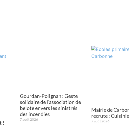
Gourdan-Polignan : Geste
solidaire de l’association de
belote envers les sinistrés
Mairie de Carbo
des incendies
recrute : Cuisini
7 août 2026
7 août 2026
 !