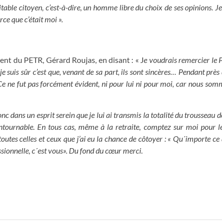
itable citoyen, c’est-à-dire, un homme libre du choix de ses opinions. Je
rce que c’était moi ».
nt du PETR, Gérard Roujas, en disant : « J
e voudrais remercier le 
je suis sûr c’est que, venant de sa part, ils sont sincères… Pendant prè
 ne fut pas forcément évident, ni pour lui ni pour moi, car nous somm
c dans un esprit serein que je lui ai transmis la totalité du trousseau de
contournable. En tous cas, même à la retraite, comptez sur moi pour l
outes celles et ceux que j’ai eu la chance de côtoyer : « Qu´importe ce
essionnelle, c´est vous». Du fond du cœur merci.