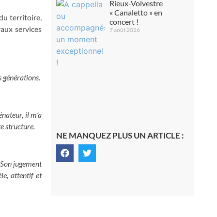
Rieux-Volvestre
« Canaletto » en
u territoire,
concert !
yaux services
7 août 2026
s générations.
nateur, il m’a
e structure.
NE MANQUEZ PLUS UN ARTICLE :
. Son jugement
e, attentif et