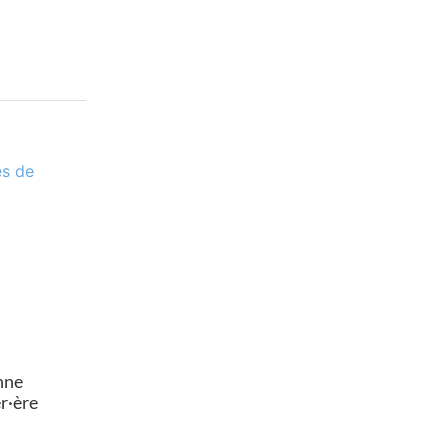
nne
er·ère