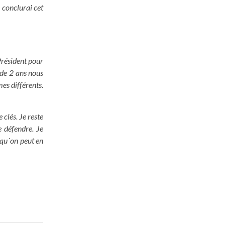
 conclurai cet
Président pour
s de 2 ans nous
es différents.
 clés. Je reste
e défendre. Je
 qu´on peut en