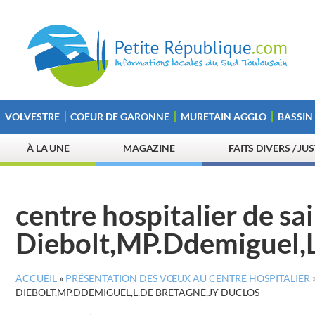
VOLVESTRE
COEUR DE GARONNE
MURETAIN AGGLO
BASSIN
À LA UNE
MAGAZINE
FAITS DIVERS / JU
centre hospitalier de sa
Diebolt,MP.Ddemiguel,L
ACCUEIL
»
PRÉSENTATION DES VŒUX AU CENTRE HOSPITALIER
DIEBOLT,MP.DDEMIGUEL,L.DE BRETAGNE,JY DUCLOS