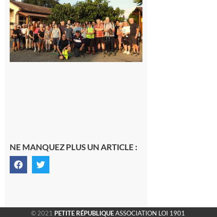
Saint-
Araille :
la
dernière
rando à
la
fraîche
de la
saison
était à
Cazac
8 août
2026
NE MANQUEZ PLUS UN ARTICLE :
© 2021
PETITE RÉPUBLIQUE
ASSOCIATION LOI 1901