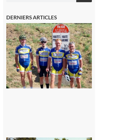
DERNIERS ARTICLES
Montréjeau
: Les sorties
du
Montréjeau
cyclo club
8 août 2026