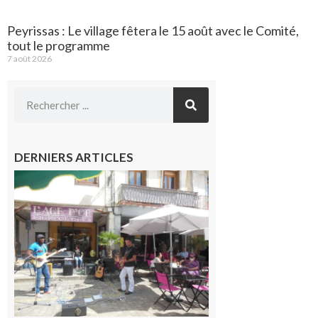
Peyrissas : Le village fêtera le 15 août avec le Comité,
tout le programme
7 août 2026
DERNIERS ARTICLES
Saint-
Gaudens :
Les
prochains
rendez-
vous
musicaux
de l’été
7 août 2026