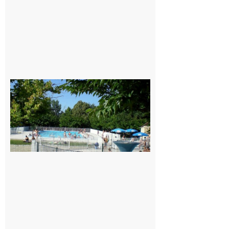
Une soirée
festive en
nocturne à
la piscine
municipale
de Rieux-
Volvestre.
7 août 2026