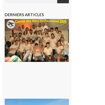
DERNIERS ARTICLES
Le
Fousseret :
la Fête de
la Saint-
Pierre est
terminée,
les Vikings
sont
rentrés
chez eux
6 août 2026
Simorre :