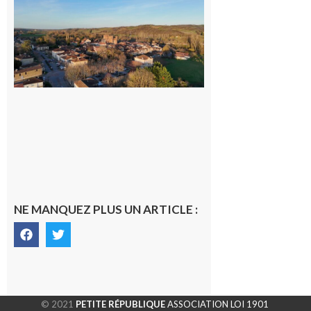
Un
nouveau
médecin
généraliste
dans la cité
gersoise
6 août 2026
NE MANQUEZ PLUS UN ARTICLE :
© 2021
PETITE RÉPUBLIQUE
ASSOCIATION LOI 1901