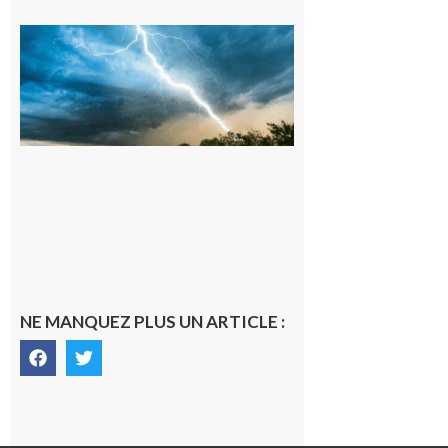
09/08/26 :
Vigilance
météorologique
orange pour
orages sur le
département de
la Haute-
Garonne
9 août 2026
NE MANQUEZ PLUS UN ARTICLE :