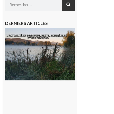
DERNIERS ARTICLES
L’actualité
et les
sorties en
Barousse,
Neste,
Montréjeau
et ses
environs
9 août 2026