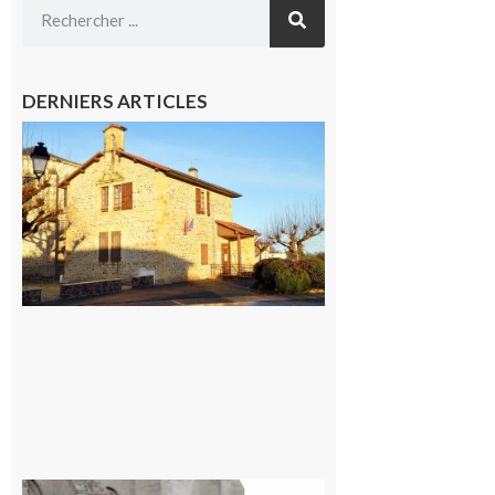
DERNIERS ARTICLES
Franquevielle
: La fête au
village !
7 août 2026
Rieux-