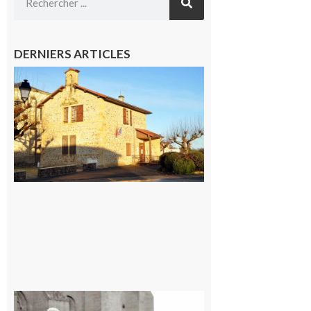
DERNIERS ARTICLES
Franquevielle
: La fête au
village !
7 août 2026
Rieux-
Volvestre