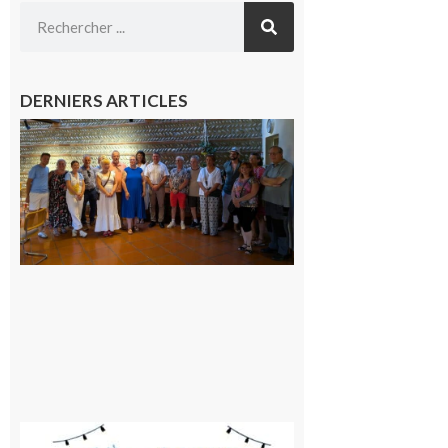
DERNIERS ARTICLES
Carbonne
: quatre
jours de
fête au
rythme
de la
Saint-
Laurent
10 août
2026
Saint-