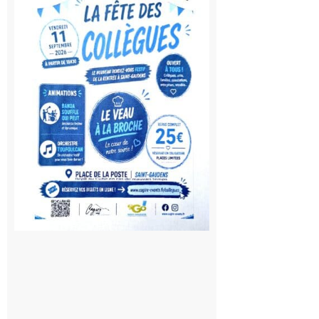
Gaudens:
Fête des
Collègues
à la
rentrée !
10 août
2026