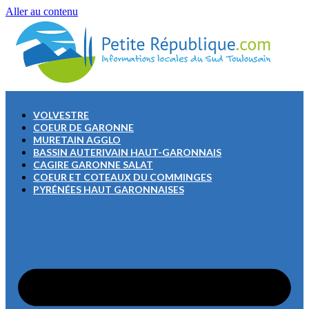
Aller au contenu
VOLVESTRE
COEUR DE GARONNE
MURETAIN AGGLO
BASSIN AUTERIVAIN HAUT-GARONNAIS
CAGIRE GARONNE SALAT
COEUR ET COTEAUX DU COMMINGES
PYRÉNÉES HAUT GARONNAISES