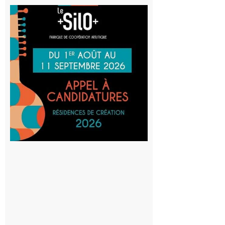
Aurignac
: La
Cafetière
participe
au projet
Musiques
actuelles
et Tiers-
lieux,
avec le
SilO
8 août 2026