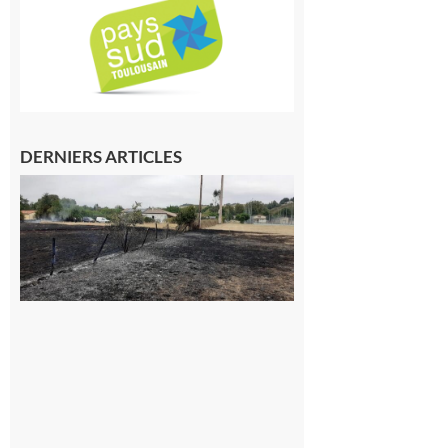
DERNIERS ARTICLES
Montesquieu-
Volvestre : la
commune
appelle à la
vigilance face
au risque
d’incendie
8 août 2026