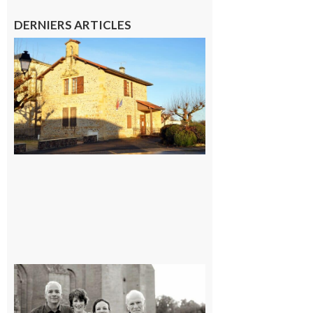
DERNIERS ARTICLES
Franquevielle
: La fête au
village !
7 août 2026
Rieux-
Volvestre
« Canaletto »
en concert !