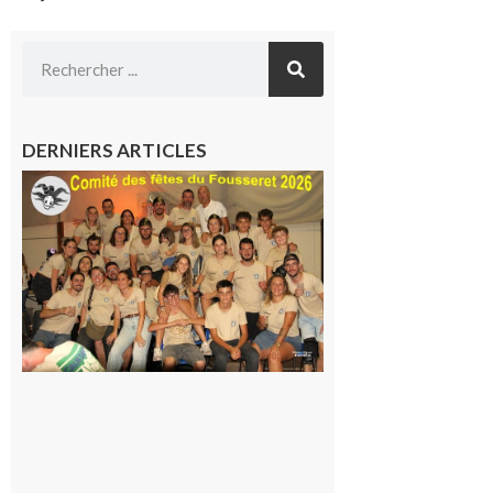
DERNIERS ARTICLES
Le
Fousseret :
la Fête de
la Saint-
Pierre est
terminée,
les Vikings
sont
rentrés
chez eux
6 août 2026